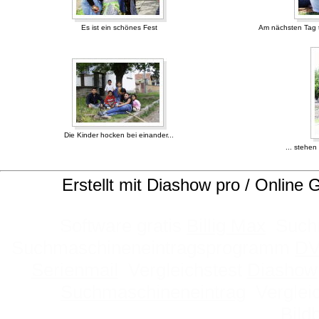
Es ist ein schönes Fest
Am nächsten Tag tri
Die Kinder hocken bei einander...
... stehe
Erstellt mit Diashow pro / Online 
Software gratis
Billig Max
Suchm
Suchmaschineneintragsprogramm
DV
Serienmail
Vergleichstest
Diashow
Suchmaschineneintrag
Verglei
Bild